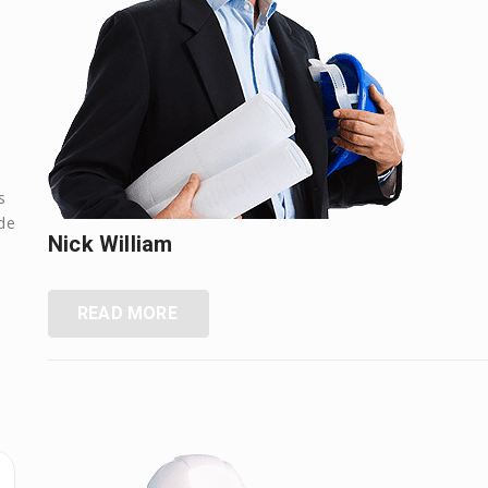
s
 de
Nick William
READ MORE