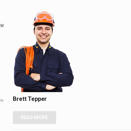
EW
Brett Tepper
re
READ MORE