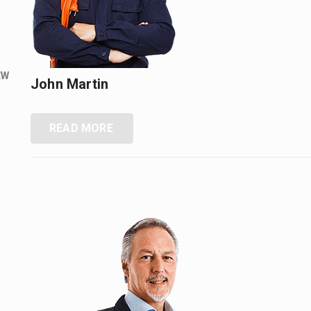
EW
John Martin
READ MORE